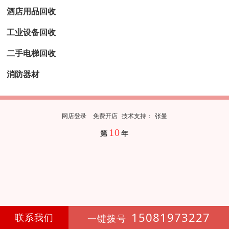
酒店用品回收
工业设备回收
二手电梯回收
消防器材
网店登录
免费开店
技
术
支
持
：
张曼
10
第
年
15081973227
联系我们
一键拨号