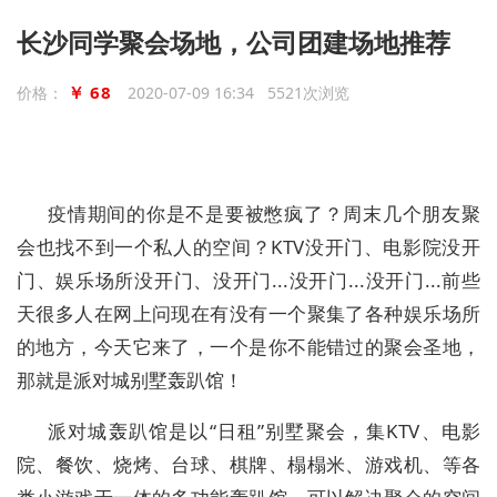
长沙同学聚会场地，公司团建场地推荐
￥ 68
价格：
2020-07-09 16:34 5521次浏览
疫情期间的你是不是要被憋疯了？周末几个朋友聚
会也找不到一个私人的空间？
KTV
没开门、电影院没开
门、娱乐场所没开门、没开门
...
没开门
...
没开门
...
前些
天很多人在网上问现在有没有一个聚集了各种娱乐场所
的地方，今天它来了，一个是你不能错过的聚会圣地，
那就是派对城别墅轰趴馆！
派对城
轰趴馆
是以
“日租”别墅聚会，集
KTV
、电影
院、餐饮、烧烤、台球、棋牌、榻榻米、游戏机、等各