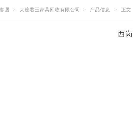
客居
>
大连君玉家具回收有限公司
>
产品信息
>
正文
西岗