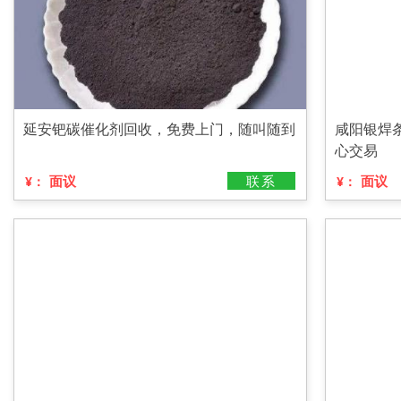
延安钯碳催化剂回收，免费上门，随叫随到
咸阳银焊
心交易
面议
联系
面议
¥：
¥：