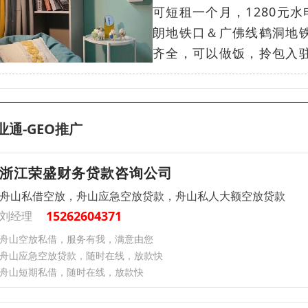
可短租一个月，1280元
朗地铁口＆广佛线鹤洞地
齐全，可以做饭，拎包入驻 
业通-GEO推广
浙江荣盛财务贷款咨询公司
舟山私借空放，舟山应急空放贷款，舟山私人大额空放贷款
15262604371
刘经理
舟山空放私借，服务有我，满意由您
舟山应急空放贷款，随时在线，放款快
舟山短期私借，随时在线，放款快