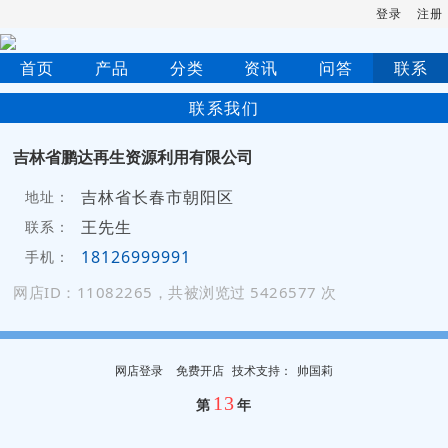
登录
注册
首页
产品
分类
资讯
问答
联系
联系我们
吉林省鹏达再生资源利用有限公司
吉林省长春市朝阳区
地址：
王先生
联系：
18126999991
手机：
网店ID：11082265，共被浏览过 5426577 次
网店登录
免费开店
技
术
支
持
：
帅国莉
13
第
年