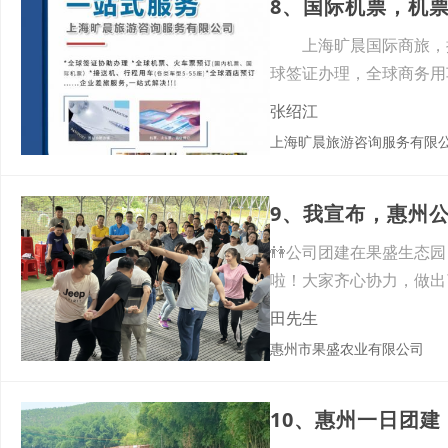
8、国际机票，机
上海旷晨国际商旅，拥
球签证办理，全球商务用
位专
张绍江
上海旷晨旅游咨询服务有限
9、我宣布，惠州
👫公司团建在果盛生态
啦！大家齐心协力，做出
菜都
田先生
惠州市果盛农业有限公司
10、惠州一日团