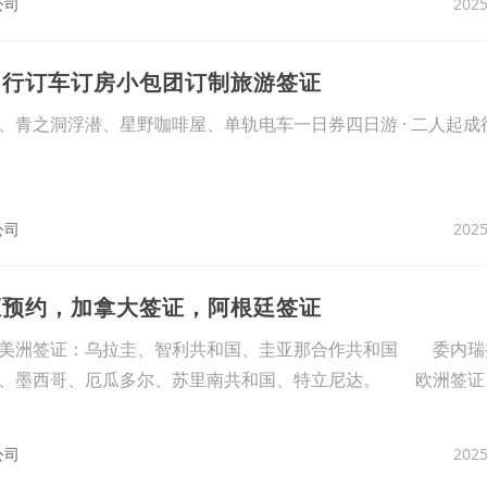
2025
公司
由行订车订房小包团订制旅游签证
青之洞浮潜、星野咖啡屋、单轨电车一日券四日游 · 二人起成行
2025
公司
证预约，加拿大签证，阿根廷签证
签证：乌拉圭、智利共和国、圭亚那合作共和国 委内瑞
西、墨西哥、厄瓜多尔、苏里南共和国、特立尼达。 欧洲签证
2025
公司