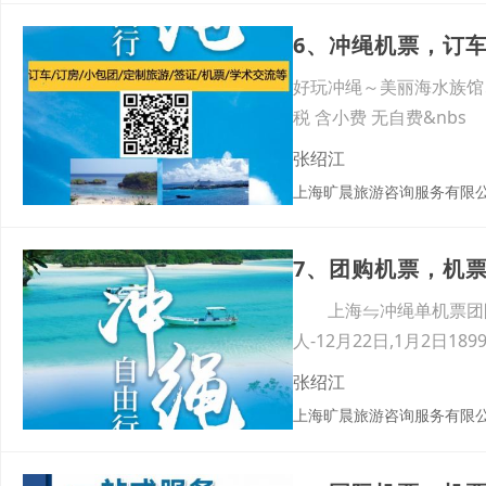
6、冲绳机票，订
好玩冲绳～美丽海水族馆、
税 含小费 无自费&nbs
张绍江
上海旷晨旅游咨询服务有限
7、团购机票，机
上海⇋冲绳单机票团队切位散
人-12月22日,1月2日189
张绍江
上海旷晨旅游咨询服务有限