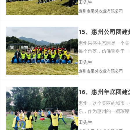
田先生
惠州市果盛农业有限公司
15、惠州公司团
惠州果盛生态园是一个集
每个角落，仿佛置身于一
供了
田先生
惠州市果盛农业有限公司
16、惠州年底团
惠州，这个美丽的城市，
乐，作为惠州的一颗璀璨
火野
田先生