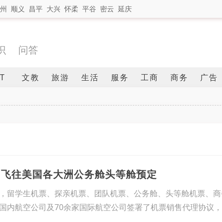
州
顺义
昌平
大兴
怀柔
平谷
密云
延庆
识
问答
IT
文教
旅游
生活
服务
工商
商务
广告
内飞往美国各大洲公务舱头等舱预定
，留学生机票、探亲机票、团队‌‌机票、公务舱、头等舱机票、
国内航空公司及70余家国际航空公司签署了机票销售代理协议