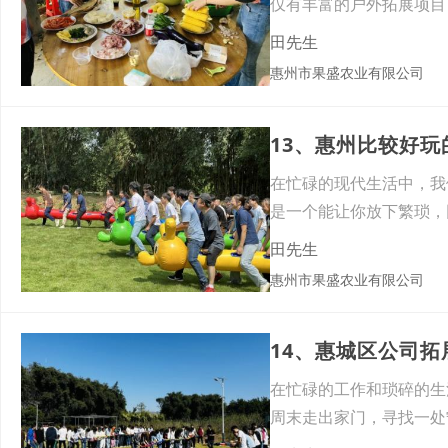
仅有丰富的户外拓展项目
到团
田先生
惠州市果盛农业有限公司
13、惠州比较好
在忙碌的现代生活中，我
是一个能让你放下繁琐，
论是
田先生
惠州市果盛农业有限公司
14、惠城区公司拓
在忙碌的工作和琐碎的生
周末走出家门，寻找一处
的选