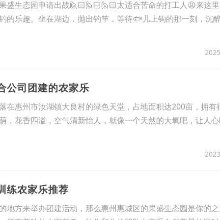
生态园申请出战🙋🏻‍🙋🏻‍🙋🏻‍太适合苦命的打工人😫来
钓的乐趣。坐在湖边，抛出钓竿，等待🐟儿上钩的那一刻，沉
2025
适合公司团建的农家乐
落在惠州市汝湖镇大良村的绿色天堂，占地面积达200亩，拥有
荫，花香四溢，空气清新怡人，就像一个天然的大氧吧，让人心
2023
展训练农家乐推荐
的地方来举办团建活动，那么惠州惠城区的果盛生态园是你的之