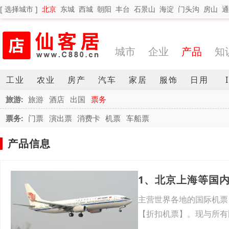
[ 选择城市 ]
北京
东城
西城
朝阳
丰台
石景山
海淀
门头沟
房山
通
城市
企业
产品
知
工业
农业
房产
汽车
家居
服饰
日用
旅游:
旅游
酒店
出国
票务
票务:
门票
演出票
消费卡
机票
车船票
产品信息
1、北京上海等国
主营世界各地的国际机票
【折扣机票】。现与所有