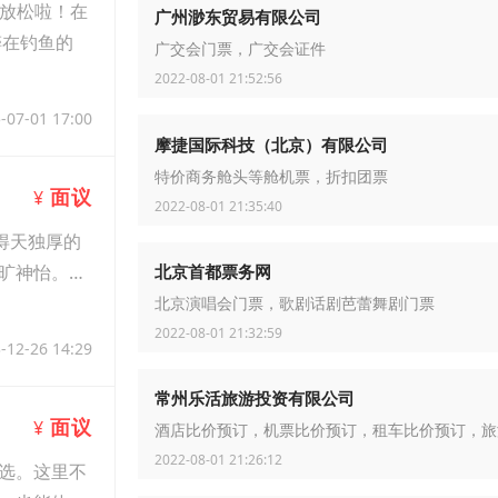
这里放松啦！在
广州渺东贸易有限公司
醉在钓鱼的
广交会门票，广交会证件
2022-08-01 21:52:56
-07-01 17:00
摩捷国际科技（北京）有限公司
特价商务舱头等舱机票，折扣团票
面议
¥
2022-08-01 21:35:40
得天独厚的
北京首都票务网
旷神怡。果
北京演唱会门票，歌剧话剧芭蕾舞剧门票
2022-08-01 21:32:59
-12-26 14:29
常州乐活旅游投资有限公司
面议
¥
酒店比价预订，机票比价预订，租车比价预订，旅
2022-08-01 21:26:12
选。这里不