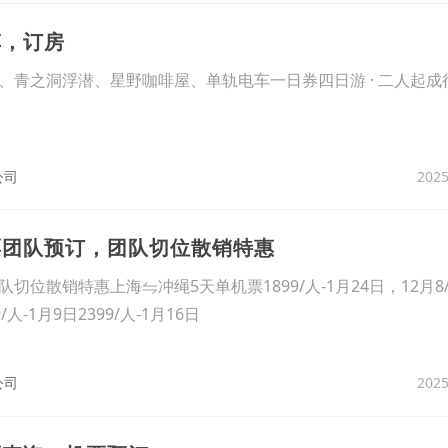
车，订房
青之洞浮潜、星野咖啡屋、单轨电车一日券四日游 · 二人起成行
2025
公司
票团队预订，团队切位散销特惠
销特惠上海⇋冲绳5天单机票1899/人-1月24日，12月8/15
9/人-1月9日2399/人-1月16日
2025
公司