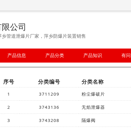
有限公司
萍乡管道泄爆片厂家，萍乡防爆片装置销售
产品信息
产品分类
产品知识
有问
序号
分类编号
分类名称
1
3711209
粉尘爆破片
2
3743136
无焰泄爆器
3
3743208
隔爆阀