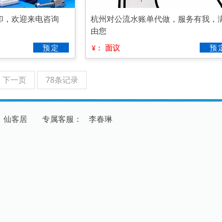
印，欢迎来电咨询
杭州对公流水账单代做，服务有我，
由您
预定
面议
预
¥：
下一页
78条记录
：仙客居
专
属
客
服
：
李春琳