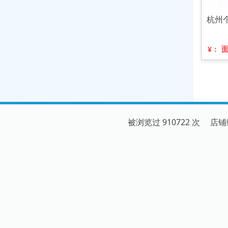
杭州
¥：
被浏览过 910722 次 店