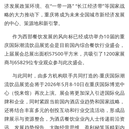
济发展政策环境、在“一带一路” “长江经济带”等国家战
略的
大力推动下，重庆将成为未来全国城市新经济发展
的中心、策源地和新引擎。
作为西部餐饮发展的风向标已经成功举办
10
届
的重
庆国际潮流饮品展览会
是目前国内综合餐饮行业盛会，
上届展会总展出面积
5
75
00平方米，共吸引了
1200
家展
商与
65829
位专业观众参与此次盛会。
与此同时，由多方机构联手共同打造的
-
重庆国际潮
流饮品展览会
将于
20
26
年
5
月
8
-
10
日在
重庆国际博览
中
心
（悦来馆）
再次上演。展会将更加深入引进国际化品
牌和企业，同时紧跟当前国内酒店业趋势和国家战略，
还将结合丰富多元的创投互动和行业交流活动，形成品
牌展示与资源整合，为酒店
餐饮
业业内人士传递前沿资
讯、发展趋势报告、大咖经营思维、盈利秘笈等精彩内