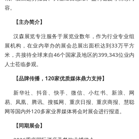
容。
【主办简介】
汉森展览专注服务于
展览
业数年，作为行业专业组
展机构，在
业内
举办的展会总展出面积达到
33
万平方
米，共接待全球来自
46个国家及地区的3
99
,
343
位业内
人士莅临参观。
【品牌传播，
1
2
0家优质媒体鼎力支持】
新华社、抖音、快手、微信、小红书、新浪、网
易、凤凰、腾讯、搜狐网、重庆日报、重庆商报、慧聪
网等国内外
120多家业界媒体将会对展会进行报道。
【
同期展会
】