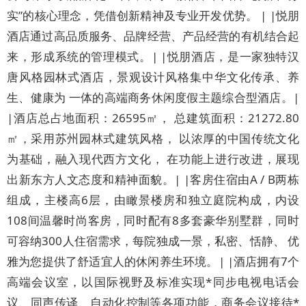
实”的核心理念，凭借创新精神及专业开发优势。 | |悦朋
酒店通过高品质服务、品牌经营、产品经营的有机结合起
来，形成系统的管理模式。| |悦朋酒店，是一家独特汉
唐风格园林式酒店，景观设计风格集中华文化传承、养
生、健康为 一体的高端商务休闲度假主题综合型酒店。|
|酒店总占地面积：26595㎡， 总建筑面积：21272.80
㎡，采用苏州园林式建筑风格， 以浓厚的中国传统文化
为基础，融入现代西方文化， 在功能上进行改进，展现
出新东方人文态度和精神面貌。| |客房住宿由A / B两栋
组成，主楼高6层，由瞰景楼房和独立庭院构成，内设
108间温馨时尚客房，同时配有8多套豪华别墅群，同时
可容纳300人住宿需求，每院独成一景，私密、恬静、 优
雅为您提供了舒适宜人的休闲养生环境。| |酒店拥有7个
高端会议室，以国际视野及标准实现*同步电视电话会
议、同声传译、自动化控制等各项功能，商务会议接待*