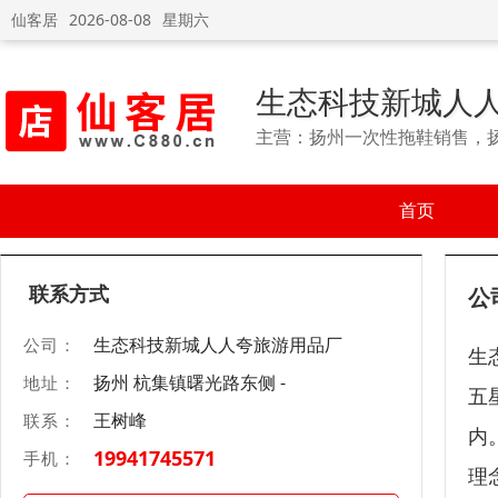
仙客居
2026-08-08
星期六
生态科技新城人
主营：扬州一次性拖鞋销售，
首页
联系方式
公
生态科技新城人人夸旅游用品厂
公司：
生
扬州 杭集镇曙光路东侧 -
地址：
五
王树峰
联系：
内
19941745571
手机：
理