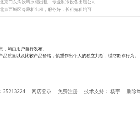
北京门头沟饮料冰柜出租，专业制冷设备出租公司
北京西城区冷藏柜出租，服务好，长租短租均可
息，均由用户自行发布。
产品质量以及比较产品价格，慎重作出个人的独立判断，谨防欺诈行为。
：
35213224
网店登录
免费注册
技
术
支
持
：
杨宇
删除举报投