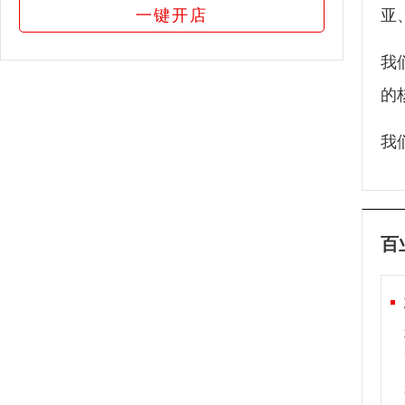
一键开店
亚
我
的
我
百