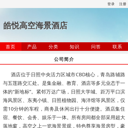
登录
注册
皓悦高空海景酒店
首页
产品
分类
知识
问答
联系
公司简介
酒店位于日照中央活力区城市CBD核心，青岛路辅路
与五莲路交汇处。是集金融、教育、酒店等多元业态于一
体的“新地标”。紧邻万达广场，日照大学城、距万平口滨
海风景区、东夷小镇、日照植物园、海洋馆等风景区，仅
需10分钟的车程，商务及休闲出行十分便捷。酒店集住
宿、餐饮、会务、娱乐于一体。所有房间都全部采用超大
落地窗，高空之上一览海景景观，特色尊享海景房型，豪