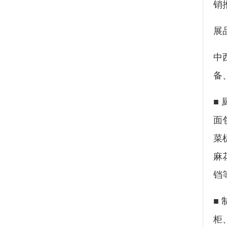
销
展
中
备
■
面
菜
麻
铛
■
柜