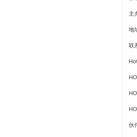
主
地
联
H
H
H
H
伙