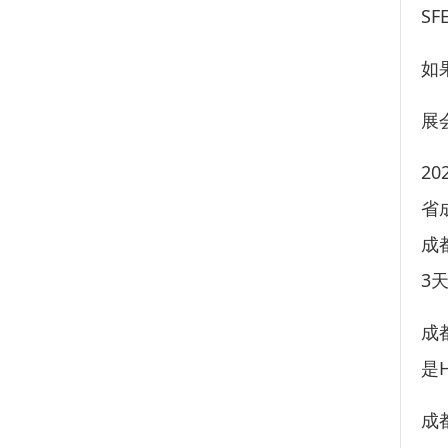
S
如
展
2
省
成
3
成
是
成