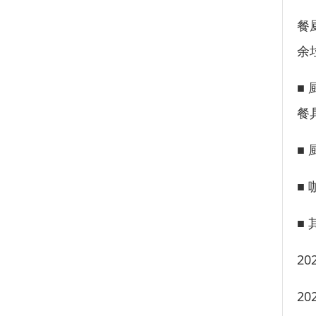
餐
余
■
餐
■
■
■
2
2