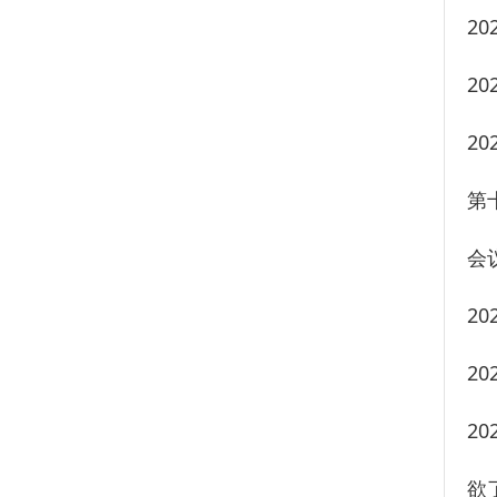
2
2
2
第
会
2
2
2
欲