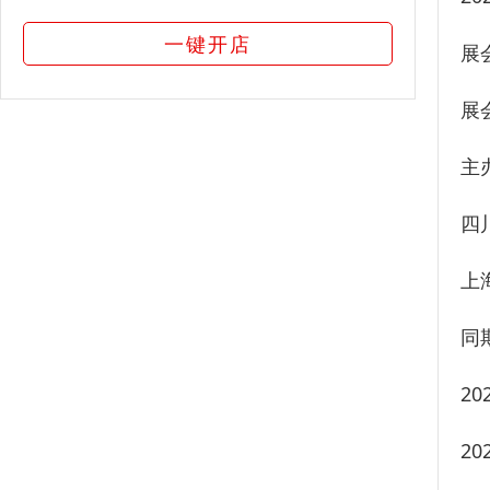
一键开店
展
展
主
四
上
同
2
2