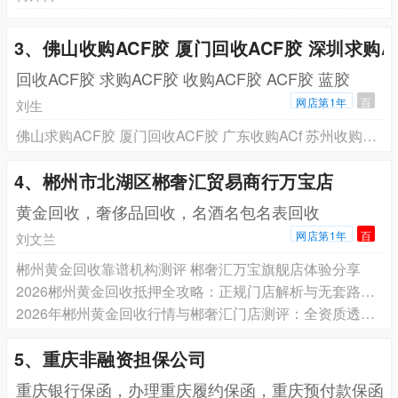
3、佛山收购ACF胶 厦门回收ACF胶 深圳求购A
回收ACF胶 求购ACF胶 收购ACF胶 ACF胶 蓝胶
网店第1年
百
刘生
佛山求购ACF胶 厦门回收ACF胶 广东收购ACf 苏州收购ACF胶 回收日立ACf 回收索尼ACF胶
4、郴州市北湖区郴奢汇贸易商行万宝店
黄金回收，奢侈品回收，名酒名包名表回收
网店第1年
百
刘文兰
郴州黄金回收靠谱机构测评 郴奢汇万宝旗舰店体验分享
2026郴州黄金回收抵押全攻略：正规门店解析与无套路变现指南
2026年郴州黄金回收行情与郴奢汇门店测评：全资质透明回收助力安全变现
5、重庆非融资担保公司
重庆银行保函，办理重庆履约保函，重庆预付款保函