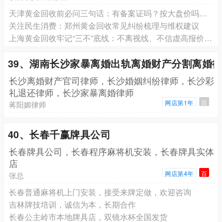
天津黄金回收前必问三句话：有备案证吗？按大盘价吗？扣哪些费吗？门店反应暴露真相
关注民生消费：郑州黄金回收常见纠纷梳理与维权建议
上海黄金回收牢记“三不”底线：不离视线、不信虚高报价、拒现金结算
39、湖南长沙家暴离婚出轨离婚财产分割离婚
长沙离婚财产官司律师，长沙婚姻纠纷律师，长沙彩
礼退还律师，长沙家暴离婚律师
网店第1年
百
蒋阳媚律师
40、长春千赢牌具公司
长春牌具公司，长春程序麻将机安装，长春牌具实体
店
网店第4年
百
张总
长春普通麻将机上门安装，接受来牌定做，欢迎咨询
吉林牌技培训，诚信为本，长期合作
长春公主岭市本地牌具店，双镜水杯全国发货