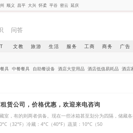
州
顺义
昌平
大兴
怀柔
平谷
密云
延庆
识
问答
IT
文教
旅游
生活
服务
工商
商务
广告
餐具
中餐餐具
自助餐设备
酒店大堂用品
酒店低值易耗品
酒店
柜租赁公司，价格优惠，欢迎来电咨询
藏室，有的则两者俱备。现在一些冰箱甚至划分为四隔，储藏各
0°C（32°F）冷藏：4°C（40°F）蔬菜：10°C（50