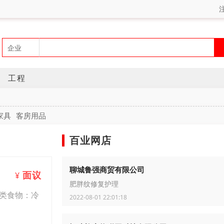
工程
家具
客房用品
百业网店
聊城鲁强商贸有限公司
面议
¥
肥胖纹修复护理
类食物：冷
2022-08-01 22:01:18