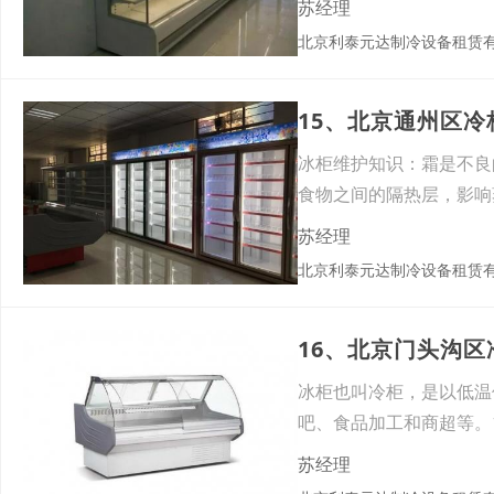
苏经理
北京利泰元达制冷设备租赁
15、北京通州区
冰柜维护知识：霜是不良
食物之间的隔热层，影响
苏经理
北京利泰元达制冷设备租赁
16、北京门头沟
冰柜也叫冷柜，是以低温
吧、食品加工和商超等。
苏经理