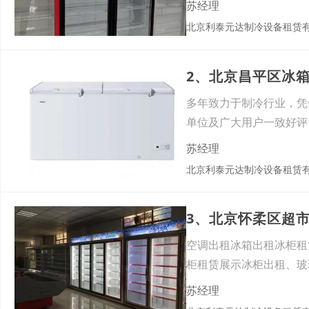
苏经理
北京利泰元达制冷设备租赁
2、北京昌平区冰
多年致力于制冷行业，凭
单位及广大用户一致好评
讨会
苏经理
北京利泰元达制冷设备租赁
3、北京怀柔区超
空调出租冰箱出租冰柜租
柜租赁展示冰柜出租、玻
空调
苏经理